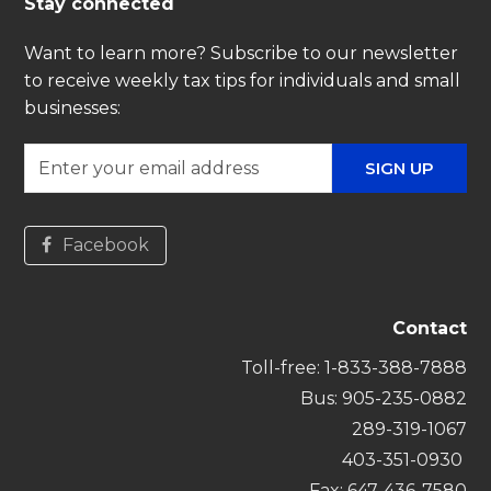
Stay connected
Want to learn more? Subscribe to our newsletter
to receive weekly tax tips for individuals and small
businesses:
Enter
SIGN UP
your
email
address
Facebook
Contact
Toll-free:
1-833-388-7888
Bus
: 905-235-0882
289-319-1067
403-351-0930
Fax: 647-436-7580